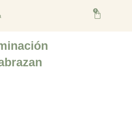
0
Cart
a
minación
 abrazan